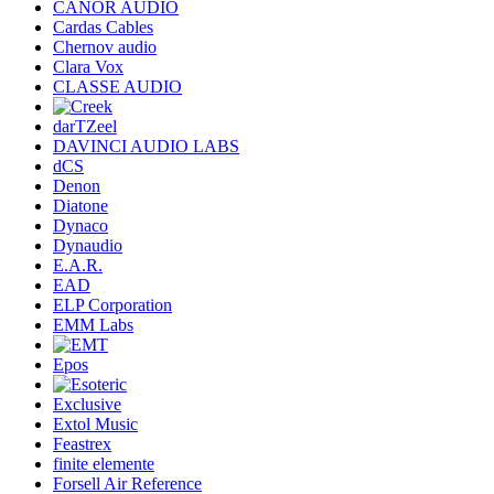
CANOR AUDIO
Cardas Cables
Chernov audio
Clara Vox
CLASSE AUDIO
darTZeel
DAVINCI AUDIO LABS
dCS
Denon
Diatone
Dynaco
Dynaudio
E.A.R.
EAD
ELP Corporation
EMM Labs
Epos
Exclusive
Extol Music
Feastrex
finite elemente
Forsell Air Reference