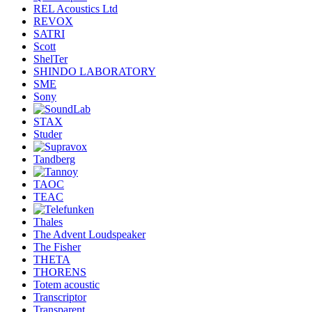
REL Acoustics Ltd
REVOX
SATRI
Scott
ShelTer
SHINDO LABORATORY
SME
Sony
STAX
Studer
Tandberg
TAOC
TEAC
Thales
The Advent Loudspeaker
The Fisher
THETA
THORENS
Totem acoustic
Transcriptor
Transparent