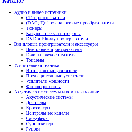
Каталог
Аудио и видео источники
CD проигрыватели
(DAC) Цифро аналоговые преобразователи
Тюнеры
Катушечные магнитофоны
DVD и Blu-ray проигрыватели
Виниловые проигрыватели и аксессуары
Виниловые проигрыватели
Головки звукоснимателя
Тонармы
Усилительная техника
Интегральные усилители
Предварительные усилители
Усилители мощности
Фонокорректоры
Акустические системы и комплектующие
Акустические системы
Драйверы
Кроссоверы
Центральные каналы
Сабвуферы
Супертвитеры
Рупора