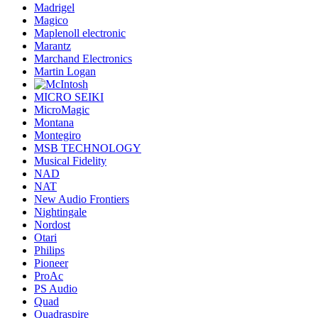
Madrigel
Magico
Maplenoll electronic
Marantz
Marchand Electronics
Martin Logan
MICRO SEIKI
MicroMagic
Montana
Montegiro
MSB TECHNOLOGY
Musical Fidelity
NAD
NAT
New Audio Frontiers
Nightingale
Nordost
Otari
Philips
Pioneer
ProAc
PS Audio
Quad
Quadraspire