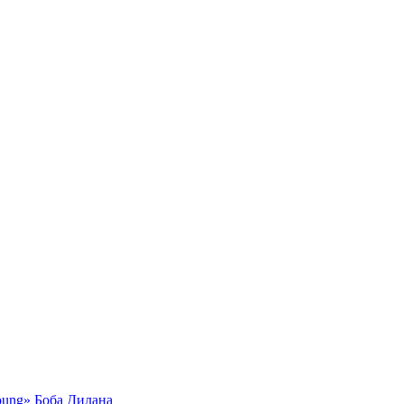
oung» Боба Дилана