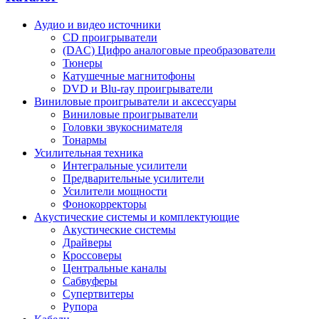
Аудио и видео источники
CD проигрыватели
(DAC) Цифро аналоговые преобразователи
Тюнеры
Катушечные магнитофоны
DVD и Blu-ray проигрыватели
Виниловые проигрыватели и аксессуары
Виниловые проигрыватели
Головки звукоснимателя
Тонармы
Усилительная техника
Интегральные усилители
Предварительные усилители
Усилители мощности
Фонокорректоры
Акустические системы и комплектующие
Акустические системы
Драйверы
Кроссоверы
Центральные каналы
Сабвуферы
Супертвитеры
Рупора