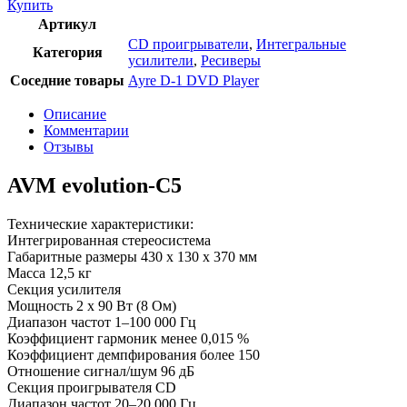
Купить
Артикул
CD проигрыватели
,
Интегральные
Категория
усилители
,
Ресиверы
Соседние товары
Ayre D-1 DVD Player
Описание
Комментарии
Отзывы
AVM evolution-C5
Технические характеристики:
Интегрированная стереосистема
Габаритные размеры 430 х 130 х 370 мм
Масса 12,5 кг
Секция усилителя
Мощность 2 х 90 Вт (8 Ом)
Диапазон частот 1–100 000 Гц
Коэффициент гармоник менее 0,015 %
Коэффициент демпфирования более 150
Отношение сигнал/шум 96 дБ
Секция проигрывателя CD
Диапазон частот 20–20 000 Гц