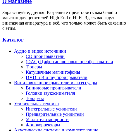
О магазине
Здравствуйте, друзья! Разрешите представить вам Gaudio —
магазин для ценителей High End и Hi Fi. Здесь вас ждут
винтажная аппаратура и всё, что только может быть связанно
с этим.
Каталог
Аудио и видео источники
CD проигрыватели
(DAC) Цифро аналоговые преобразователи
Тюнеры
Катушечные магнитофоны
DVD и Blu-ray проигрыватели
Виниловые проигрыватели и аксессуары
Виниловые проигрыватели
Головки звукоснимателя
Тонармы
Усилительная техника
Интегральные усилители
Предварительные усилители
Усилители мощности
Фонокорректоры
Акустические системы и комплектующие