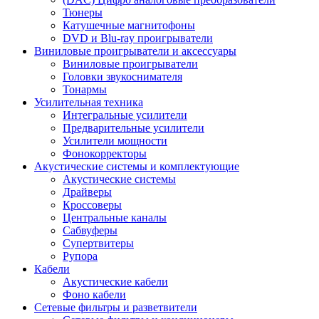
Тюнеры
Катушечные магнитофоны
DVD и Blu-ray проигрыватели
Виниловые проигрыватели и аксессуары
Виниловые проигрыватели
Головки звукоснимателя
Тонармы
Усилительная техника
Интегральные усилители
Предварительные усилители
Усилители мощности
Фонокорректоры
Акустические системы и комплектующие
Акустические системы
Драйверы
Кроссоверы
Центральные каналы
Сабвуферы
Супертвитеры
Рупора
Кабели
Акустические кабели
Фоно кабели
Сетевые фильтры и разветвители