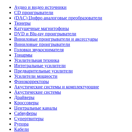
Аудио и видео источники
CD проигрыватели
(DAC) Цифро аналоговые преобразователи
Тюнеры
Катушечные магнитофоны
DVD и Blu-ray проигрыватели
Виниловые проигрыватели и аксессуары
Виниловые проигрыватели
Головки звукоснимателя
Тонармы
Усилительная техника
Интегральные усилители
Предварительные усилители
Усилители мощности
Фонокорректоры
Акустические системы и комплектующие
Акустические системы
Драйверы
Кроссоверы
Центральные каналы
Сабвуферы
Супертвитеры
Рупора
Кабели