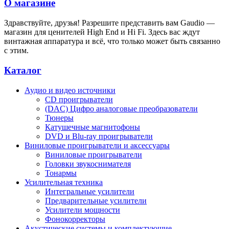
О магазине
Здравствуйте, друзья! Разрешите представить вам Gaudio —
магазин для ценителей High End и Hi Fi. Здесь вас ждут
винтажная аппаратура и всё, что только может быть связанно
с этим.
Каталог
Аудио и видео источники
CD проигрыватели
(DAC) Цифро аналоговые преобразователи
Тюнеры
Катушечные магнитофоны
DVD и Blu-ray проигрыватели
Виниловые проигрыватели и аксессуары
Виниловые проигрыватели
Головки звукоснимателя
Тонармы
Усилительная техника
Интегральные усилители
Предварительные усилители
Усилители мощности
Фонокорректоры
Акустические системы и комплектующие