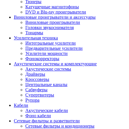
Тюнеры
Катушечные магнитофоны
DVD и Blu-ray проигрыватели
Виниловые проигрыватели и аксессуары
Виниловые проигрыватели
Головки звукоснимателя
Тонармы
Усилительная техника
Интегральные усилители
Предварительные усилители
Усилители мощности
Фонокорректоры
Акустические системы и комплектующие
Акустические системы
Драйверы
Кроссоверы
Центральные каналы
Сабвуферы
Супертвитеры
Рупора
Кабели
Акустические кабели
Фоно кабели
Сетевые фильтры и разветвители
Сетевые фильтры и кондиционеры