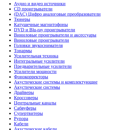
Аудио и видео источники
CD проигрыватели
(DAC) Цифро аналоговые преобразователи
Тюнеры
Катушечные магнитофоны
DVD и Blu-ray проигрыватели
Виниловые проигрыватели и аксессуары
Виниловые проигрыватели
Головки звукоснимателя
Тонармы
Усилительная техника
Интегральные усилители
Предварительные усилители
Усилители мощности
Фонокорректоры
Акустические системы и комплектующие
Акустические системы
Драйверы
Кроссоверы
Центральные каналы
Сабвуферы
Супертвитеры
Рупора
Кабели
Акустические кабели