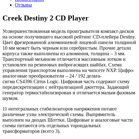
Отзывы
Creek Destiny 2 CD Player
Усовершенствованная модель проигрывателя компакт-дисков
на основе получившего высокий рейтинг CD-плейера Destiny.
Цвет фрезерованной алюминиевой лицевой панели толщиной
10 мм может быть черным или серебристым. Прочие детали
корпуса также выполнены из алюминия, толщина – 3 мм.
Транспортный механизм отличается массивным лотком и
установлен на резиновых виброгасящих шайбах. Схема
управления транспортом выполнена на чипсете NXP. Цифро-
аналоговые преобразователи – 24 / 192 дельта-
сигма CS4396 Cirrus Logic. Цифровая часть содержит схему
передискретизации с нейтрализацией джиттера. Задающий
генератор термостабилизирован и отличается малым фазовым
шумом.
11 интегральных стабилизаторов напряжения питают
различные узлы электрической схемы. Выпрямитель
выполнен на диодах Шоттки. Цифровые и аналоговые части
схемы питаются оть отдельных тороидальных
трансформаторов (всего 3).