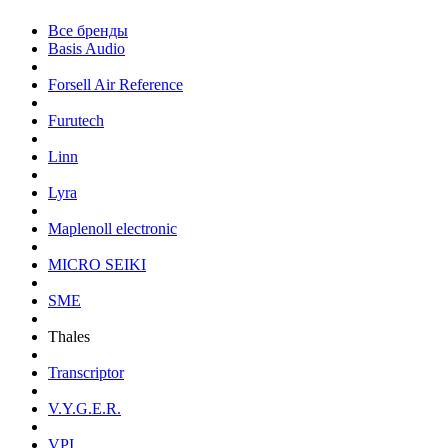
Все бренды
Basis Audio
Forsell Air Reference
Furutech
Linn
Lyra
Maplenoll electronic
MICRO SEIKI
SME
Thales
Transcriptor
V.Y.G.E.R.
VPI