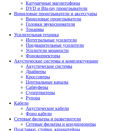
Катушечные магнитофоны
DVD и Blu-ray проигрыватели
Виниловые проигрыватели и аксессуары
Виниловые проигрыватели
Головки звукоснимателя
Тонармы
Усилительная техника
Интегральные усилители
Предварительные усилители
Усилители мощности
Фонокорректоры
Акустические системы и комплектующие
Акустические системы
Драйверы
Кроссоверы
Центральные каналы
Сабвуферы
Супертвитеры
Рупора
Кабели
Акустические кабели
Фоно кабели
Сетевые фильтры и разветвители
Сетевые фильтры и кондиционеры
Подставки, стойки, кронштейны