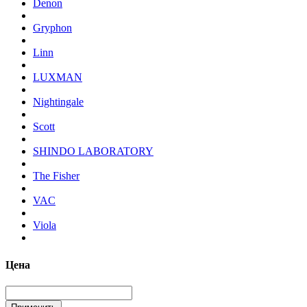
Denon
Gryphon
Linn
LUXMAN
Nightingale
Scott
SHINDO LABORATORY
The Fisher
VAC
Viola
Цена