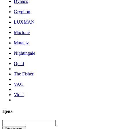
Dynaco
Gryphon
LUXMAN
Mactone
Marantz
Nightingale
Quad
The Fisher
VAC
Viola
Цена