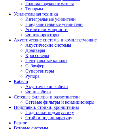
Головки звукоснимателя
Тонармы
Усилительная техника
Интегральные усилители
Предварительные усилители
Усилители мощности
Фонокорректоры
Акустические системы и комплектующие
Акустические системы
Драйверы
Кроссоверы
Центральные каналы
Сабвуферы
Супертвитеры
Рупора
Кабели
Акустические кабели
Фоно кабели
Сетевые фильтры и разветвители
Сетевые фильтры и кондиционеры
Подставки, стойки, кронштейны
Подставки под акустику
Стойки под аппаратуру
Разное
Готовые системы