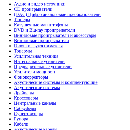
Аудио и видео источники
CD проигрыватели
(DAC) Цифро аналоговые преобразователи
Тюнеры
Катушечные магнитофоны
DVD и Blu-ray проигрыватели
Виниловые проигрыватели и аксессуары
Виниловые проигрыватели
Головки звукоснимателя
Тонармы
Усилительная техника
Интегральные усилители
Предварительные усилители
Усилители мощности
Фонокорректоры
Акустические системы и комплектующие
Акустические системы
Драйверы
Кроссоверы
Центральные каналы
Сабвуферы
Супертвитеры
Рупора
Кабели
Акустические кабели