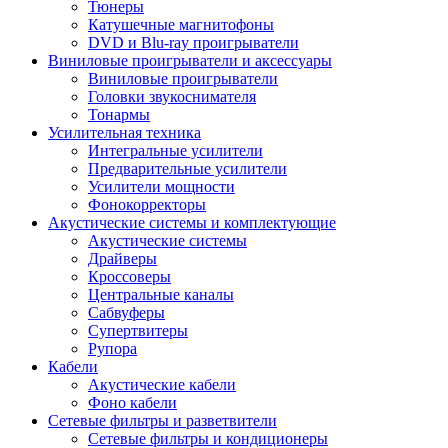
Тюнеры
Катушечные магнитофоны
DVD и Blu-ray проигрыватели
Виниловые проигрыватели и аксессуары
Виниловые проигрыватели
Головки звукоснимателя
Тонармы
Усилительная техника
Интегральные усилители
Предварительные усилители
Усилители мощности
Фонокорректоры
Акустические системы и комплектующие
Акустические системы
Драйверы
Кроссоверы
Центральные каналы
Сабвуферы
Супертвитеры
Рупора
Кабели
Акустические кабели
Фоно кабели
Сетевые фильтры и разветвители
Сетевые фильтры и кондиционеры