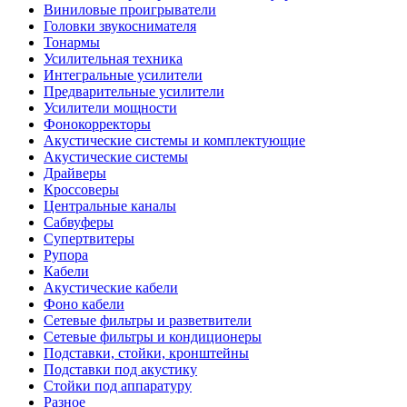
Виниловые проигрыватели
Головки звукоснимателя
Тонармы
Усилительная техника
Интегральные усилители
Предварительные усилители
Усилители мощности
Фонокорректоры
Акустические системы и комплектующие
Акустические системы
Драйверы
Кроссоверы
Центральные каналы
Сабвуферы
Супертвитеры
Рупора
Кабели
Акустические кабели
Фоно кабели
Сетевые фильтры и разветвители
Сетевые фильтры и кондиционеры
Подставки, стойки, кронштейны
Подставки под акустику
Стойки под аппаратуру
Разное