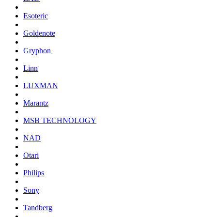
Esoteric
Goldenote
Gryphon
Linn
LUXMAN
Marantz
MSB TECHNOLOGY
NAD
Otari
Philips
Sony
Tandberg