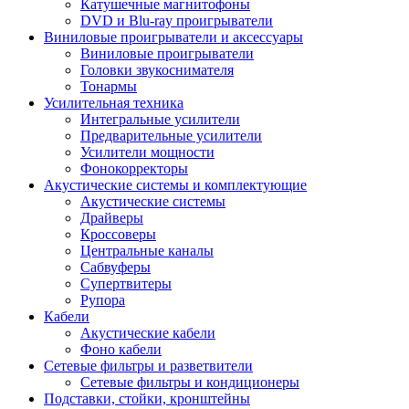
Катушечные магнитофоны
DVD и Blu-ray проигрыватели
Виниловые проигрыватели и аксессуары
Виниловые проигрыватели
Головки звукоснимателя
Тонармы
Усилительная техника
Интегральные усилители
Предварительные усилители
Усилители мощности
Фонокорректоры
Акустические системы и комплектующие
Акустические системы
Драйверы
Кроссоверы
Центральные каналы
Сабвуферы
Супертвитеры
Рупора
Кабели
Акустические кабели
Фоно кабели
Сетевые фильтры и разветвители
Сетевые фильтры и кондиционеры
Подставки, стойки, кронштейны