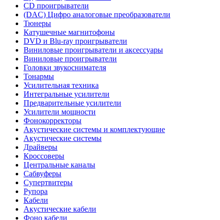
CD проигрыватели
(DAC) Цифро аналоговые преобразователи
Тюнеры
Катушечные магнитофоны
DVD и Blu-ray проигрыватели
Виниловые проигрыватели и аксессуары
Виниловые проигрыватели
Головки звукоснимателя
Тонармы
Усилительная техника
Интегральные усилители
Предварительные усилители
Усилители мощности
Фонокорректоры
Акустические системы и комплектующие
Акустические системы
Драйверы
Кроссоверы
Центральные каналы
Сабвуферы
Супертвитеры
Рупора
Кабели
Акустические кабели
Фоно кабели