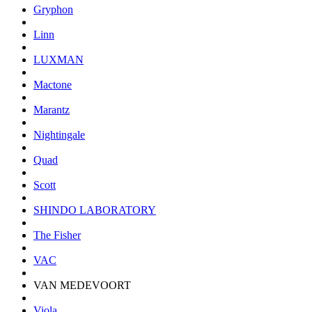
Gryphon
Linn
LUXMAN
Mactone
Marantz
Nightingale
Quad
Scott
SHINDO LABORATORY
The Fisher
VAC
VAN MEDEVOORT
Viola