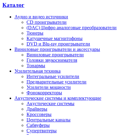
Каталог
Аудио и видео источники
CD проигрыватели
(DAC) Цифро аналоговые преобразователи
Тюнеры
Катушечные магнитофоны
DVD и Blu-ray проигрыватели
Виниловые проигрыватели и аксессуары
Виниловые проигрыватели
Головки звукоснимателя
Тонармы
Усилительная техника
Интегральные усилители
Предварительные усилители
Усилители мощности
Фонокорректоры
Акустические системы и комплектующие
Акустические системы
Драйверы
Кроссоверы
Центральные каналы
Сабвуферы
Супертвитеры