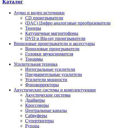
Каталог
Аудио и видео источники
CD проигрыватели
(DAC) Цифро аналоговые преобразователи
Тюнеры
Катушечные магнитофоны
DVD и Blu-ray проигрыватели
Виниловые проигрыватели и аксессуары
Виниловые проигрыватели
Головки звукоснимателя
Тонармы
Усилительная техника
Интегральные усилители
Предварительные усилители
Усилители мощности
Фонокорректоры
Акустические системы и комплектующие
Акустические системы
Драйверы
Кроссоверы
Центральные каналы
Сабвуферы
Супертвитеры
Рупора