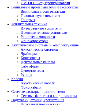
DVD и Blu-ray проигрыватели
Виниловые проигрыватели и аксессуары
Виниловые проигрыватели
Головки звукоснимателя
Тонармы
Усилительная техника
Интегральные усилители
Предварительные усилители
Усилители мощности
Фонокорректоры
Акустические системы и комплектующие
Акустические системы
Драйверы
Кроссоверы
Центральные каналы
Сабвуферы
Супертвитеры
Рупора
Кабели
Акустические кабели
Фоно кабели
Сетевые фильтры и разветвители
Сетевые фильтры и кондиционеры
Подставки, стойки, кронштейны
Подставки под акустику