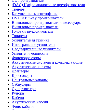
CD проигрыватели
(DAC) Цифро аналоговые преобразователи
Тюнеры
Катушечные магнитофоны
DVD и Blu-ray проигрыватели
Виниловые проигрыватели и аксессуары
Виниловые проигрыватели
Головки звукоснимателя
Тонармы
Усилительная техника
Интегральные усилители
Предварительные усилители
Усилители мощности
Фонокорректоры
Акустические системы и комплектующие
Акустические системы
Драйверы
Кроссоверы
Центральные каналы
Сабвуферы
Супертвитеры
Рупора
Кабели
Акустические кабели
Фоно кабели