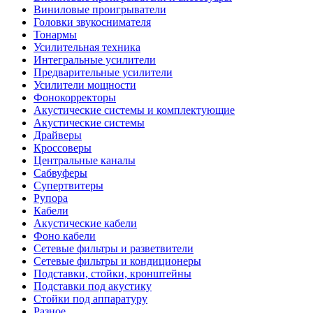
Виниловые проигрыватели
Головки звукоснимателя
Тонармы
Усилительная техника
Интегральные усилители
Предварительные усилители
Усилители мощности
Фонокорректоры
Акустические системы и комплектующие
Акустические системы
Драйверы
Кроссоверы
Центральные каналы
Сабвуферы
Супертвитеры
Рупора
Кабели
Акустические кабели
Фоно кабели
Сетевые фильтры и разветвители
Сетевые фильтры и кондиционеры
Подставки, стойки, кронштейны
Подставки под акустику
Стойки под аппаратуру
Разное