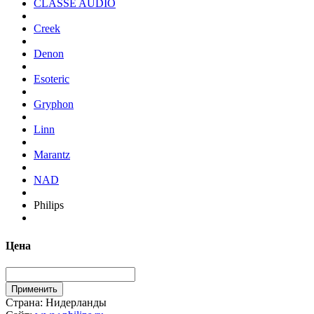
CLASSE AUDIO
Creek
Denon
Esoteric
Gryphon
Linn
Marantz
NAD
Philips
Цена
Страна:
Нидерланды