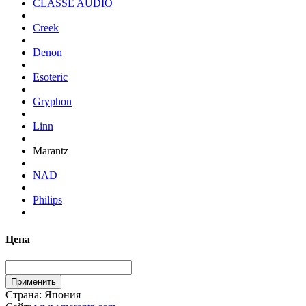
CLASSE AUDIO
Creek
Denon
Esoteric
Gryphon
Linn
Marantz
NAD
Philips
Цена
Страна:
Япония