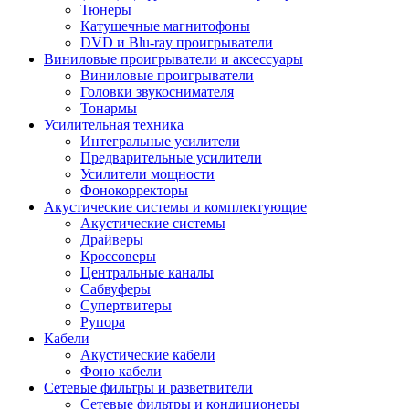
Тюнеры
Катушечные магнитофоны
DVD и Blu-ray проигрыватели
Виниловые проигрыватели и аксессуары
Виниловые проигрыватели
Головки звукоснимателя
Тонармы
Усилительная техника
Интегральные усилители
Предварительные усилители
Усилители мощности
Фонокорректоры
Акустические системы и комплектующие
Акустические системы
Драйверы
Кроссоверы
Центральные каналы
Сабвуферы
Супертвитеры
Рупора
Кабели
Акустические кабели
Фоно кабели
Сетевые фильтры и разветвители
Сетевые фильтры и кондиционеры