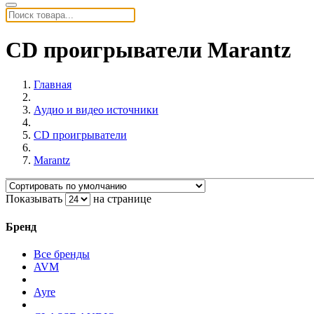
CD проигрыватели Marantz
Главная
Аудио и видео источники
CD проигрыватели
Marantz
Показывать
на странице
Бренд
Все бренды
AVM
Ayre