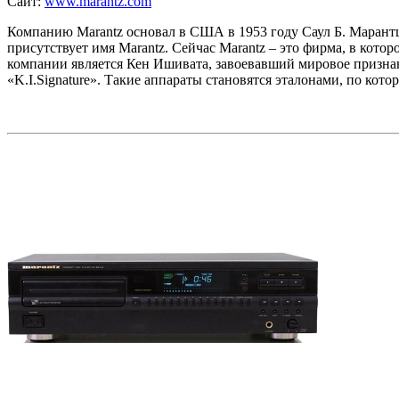
Сайт:
www.marantz.com
Компанию Marantz основал в США в 1953 году Саул Б. Марантц
присутствует имя Marantz. Сейчас Marantz – это фирма, в кот
компании является Кен Ишивата, завоевавший мировое признан
«K.I.Signature». Такие аппараты становятся эталонами, по кото