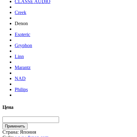
CLASSE AUDIO
Creek
Denon
Esoteric
Gryphon
Linn
Marantz
NAD
Philips
Цена
Страна:
Япония